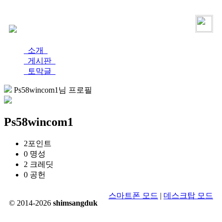
로그인
가입
소개
게시판
토막글
Ps58wincom1님 프로필
Ps58wincom1
2
포인트
0
명성
2
크레딧
0
공헌
스마트폰 모드
|
데스크탑 모드
© 2014-2026
shimsangduk