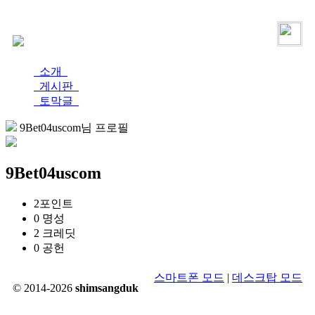
로그인
가입
소개
게시판
토막글
9Bet04uscom님 프로필
9Bet04uscom
2
포인트
0
명성
2
크레딧
0
공헌
스마트폰 모드
|
데스크탑 모드
© 2014-2026
shimsangduk