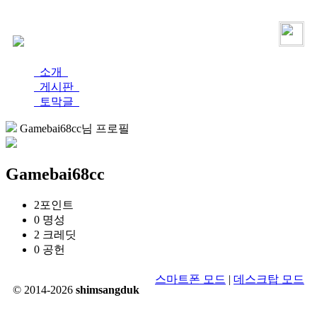
로그인
가입
소개
게시판
토막글
Gamebai68cc님 프로필
Gamebai68cc
2
포인트
0
명성
2
크레딧
0
공헌
스마트폰 모드
|
데스크탑 모드
© 2014-2026
shimsangduk