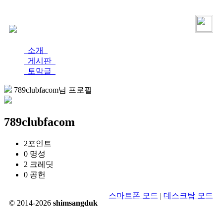
로그인
가입
소개
게시판
토막글
789clubfacom님 프로필
789clubfacom
2
포인트
0
명성
2
크레딧
0
공헌
스마트폰 모드
|
데스크탑 모드
© 2014-2026
shimsangduk