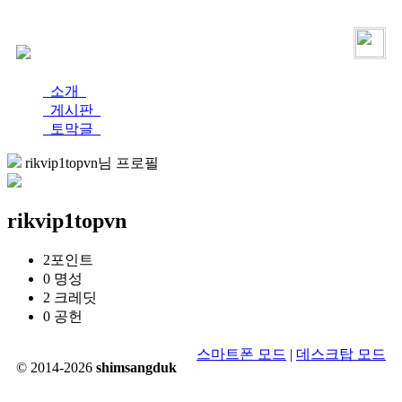
로그인
가입
소개
게시판
토막글
rikvip1topvn님 프로필
rikvip1topvn
2
포인트
0
명성
2
크레딧
0
공헌
스마트폰 모드
|
데스크탑 모드
© 2014-2026
shimsangduk