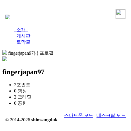
로그인
가입
소개
게시판
토막글
fingerjapan97님 프로필
fingerjapan97
2
포인트
0
명성
2
크레딧
0
공헌
스마트폰 모드
|
데스크탑 모드
© 2014-2026
shimsangduk