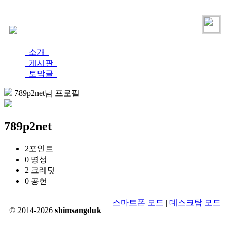
로그인
가입
소개
게시판
토막글
789p2net님 프로필
789p2net
2
포인트
0
명성
2
크레딧
0
공헌
스마트폰 모드
|
데스크탑 모드
© 2014-2026
shimsangduk