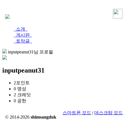
로그인
가입
소개
게시판
토막글
inputpeanut31님 프로필
inputpeanut31
2
포인트
0
명성
2
크레딧
0
공헌
스마트폰 모드
|
데스크탑 모드
© 2014-2026
shimsangduk