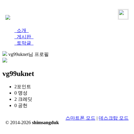
로그인
가입
소개
게시판
토막글
vg99uknet님 프로필
vg99uknet
2
포인트
0
명성
2
크레딧
0
공헌
스마트폰 모드
|
데스크탑 모드
© 2014-2026
shimsangduk