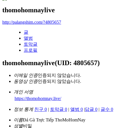
thomohomnaylive
http://palangshim.com/?4805657
글
앨범
토막글
프로필
thomohomnaylive
(UID: 4805657)
이메일 인증
인증되지 않았습니다.
동영상 인증
인증되지 않았습니다.
개인 서명
https://thomohomnay.live/
정보 통계
친구 0
|
토막글 0
|
앨범 0
|
답글 0
|
글수 0
이름
Đá Gà Trực Tiếp ThoMoHomNay
성별
비밀