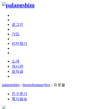
로그인
가입
비번찾기
소개
게시판
토막글
palangshim
›
thomohomnaylive
›
프로필
친구추가
쪽지발송