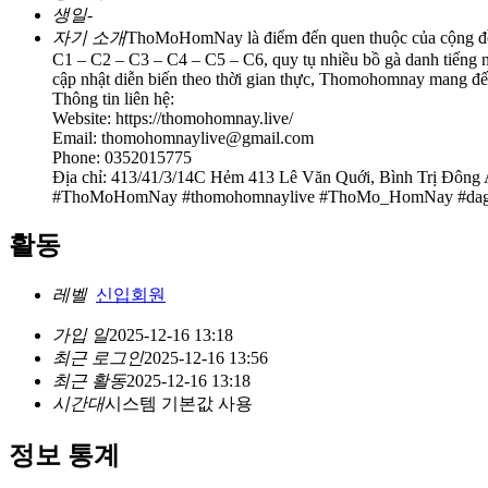
생일
-
자기 소개
ThoMoHomNay là điểm đến quen thuộc của cộng đồng 
C1 – C2 – C3 – C4 – C5 – C6, quy tụ nhiều bồ gà danh tiếng 
cập nhật diễn biến theo thời gian thực, Thomohomnay mang đến 
Thông tin liên hệ:
Website: https://thomohomnay.live/
Email: thomohomnaylive@gmail.com
Phone: 0352015775
Địa chỉ: 413/41/3/14C Hẻm 413 Lê Văn Quới, Bình Trị Đông
#ThoMoHomNay #thomohomnaylive #ThoMo_HomNay #daga_
활동
레벨
신입회원
가입 일
2025-12-16 13:18
최근 로그인
2025-12-16 13:56
최근 활동
2025-12-16 13:18
시간대
시스템 기본값 사용
정보 통계