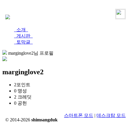
로그인
가입
소개
게시판
토막글
marginglove2님 프로필
marginglove2
2
포인트
0
명성
2
크레딧
0
공헌
스마트폰 모드
|
데스크탑 모드
© 2014-2026
shimsangduk