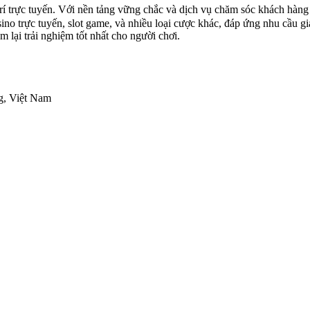
i trí trực tuyến. Với nền tảng vững chắc và dịch vụ chăm sóc khách hàn
ino trực tuyến, slot game, và nhiều loại cược khác, đáp ứng nhu cầu giả
 lại trải nghiệm tốt nhất cho người chơi.
g, Việt Nam