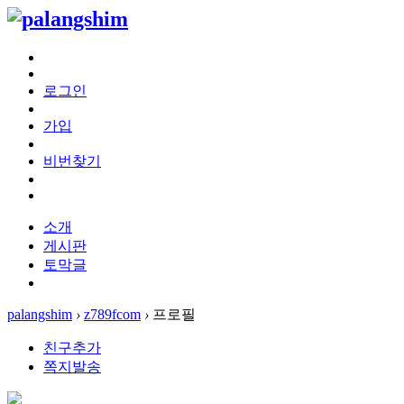
로그인
가입
비번찾기
소개
게시판
토막글
palangshim
›
z789fcom
›
프로필
친구추가
쪽지발송