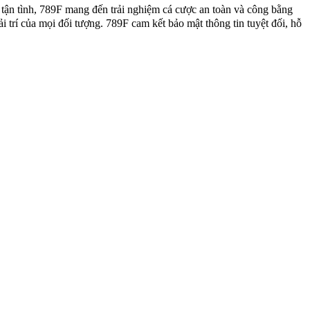
g tận tình, 789F mang đến trải nghiệm cá cược an toàn và công bằng
i trí của mọi đối tượng. 789F cam kết bảo mật thông tin tuyệt đối, hỗ