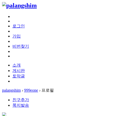
로그인
가입
비번찾기
소개
게시판
토막글
palangshim
›
999eone
›
프로필
친구추가
쪽지발송