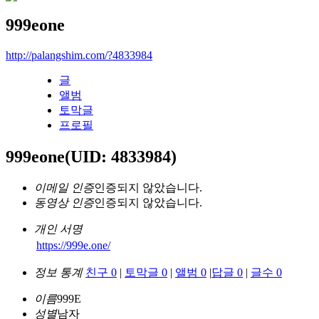
999eone
http://palangshim.com/?4833984
글
앨범
토막글
프로필
999eone
(UID: 4833984)
이메일 인증
인증되지 않았습니다.
동영상 인증
인증되지 않았습니다.
개인 서명
https://999e.one/
정보 통계
친구 0
|
토막글 0
|
앨범 0
|
답글 0
|
글수 0
이름
999E
성별
남자