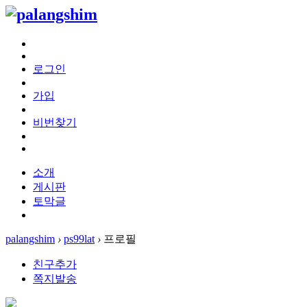
로그인
가입
비번찾기
소개
게시판
토막글
palangshim
›
ps99lat
›
프로필
친구추가
쪽지발송