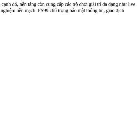
ạnh đó, nền tảng còn cung cấp các trò chơi giải trí đa dạng như live
ải nghiệm liền mạch. PS99 chú trọng bảo mật thông tin, giao dịch