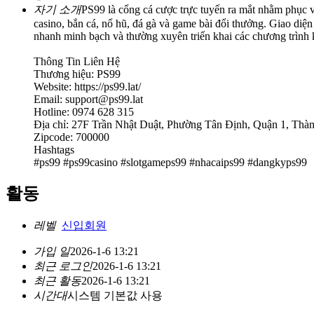
자기 소개
PS99 là cổng cá cược trực tuyến ra mắt nhằm phục vụ
casino, bắn cá, nổ hũ, đá gà và game bài đổi thưởng. Giao diện 
nhanh minh bạch và thường xuyên triển khai các chương trình 
Thông Tin Liên Hệ
Thương hiệu: PS99
Website: https://ps99.lat/
Email: support@ps99.lat
Hotline: 0974 628 315
Địa chỉ: 27F Trần Nhật Duật, Phường Tân Định, Quận 1, Thà
Zipcode: 700000
Hashtags
#ps99 #ps99casino #slotgameps99 #nhacaips99 #dangkyps99
활동
레벨
신입회원
가입 일
2026-1-6 13:21
최근 로그인
2026-1-6 13:21
최근 활동
2026-1-6 13:21
시간대
시스템 기본값 사용