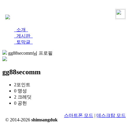
로그인
가입
소개
게시판
토막글
gg88secomm님 프로필
gg88secomm
2
포인트
0
명성
2
크레딧
0
공헌
스마트폰 모드
|
데스크탑 모드
© 2014-2026
shimsangduk