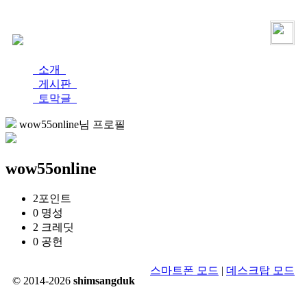
로그인
가입
소개
게시판
토막글
wow55online님 프로필
wow55online
2
포인트
0
명성
2
크레딧
0
공헌
스마트폰 모드
|
데스크탑 모드
© 2014-2026
shimsangduk