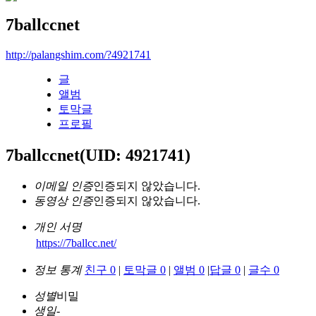
7ballccnet
http://palangshim.com/?4921741
글
앨범
토막글
프로필
7ballccnet
(UID: 4921741)
이메일 인증
인증되지 않았습니다.
동영상 인증
인증되지 않았습니다.
개인 서명
https://7ballcc.net/
정보 통계
친구 0
|
토막글 0
|
앨범 0
|
답글 0
|
글수 0
성별
비밀
생일
-