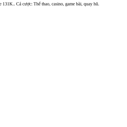
 131K.. Cá cược: Thể thao, casino, game bài, quay hũ.