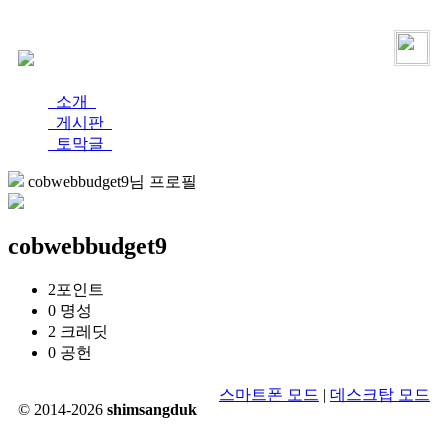
로그인
가입
소개
게시판
토막글
cobwebbudget9님 프로필
cobwebbudget9
2
포인트
0
명성
2
크레딧
0
공헌
스마트폰 모드
|
데스크탑 모드
© 2014-2026
shimsangduk