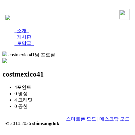
로그인
가입
소개
게시판
토막글
costmexico41님 프로필
costmexico41
4
포인트
0
명성
4
크레딧
0
공헌
스마트폰 모드
|
데스크탑 모드
© 2014-2026
shimsangduk