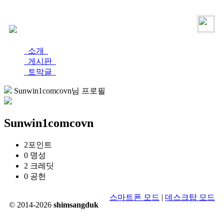
로그인
가입
소개
게시판
토막글
Sunwin1comcovn님 프로필
Sunwin1comcovn
2
포인트
0
명성
2
크레딧
0
공헌
스마트폰 모드
|
데스크탑 모드
© 2014-2026
shimsangduk