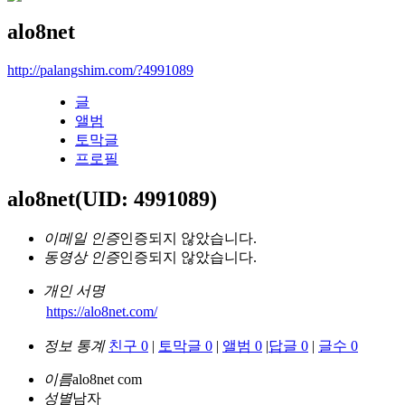
alo8net
http://palangshim.com/?4991089
글
앨범
토막글
프로필
alo8net
(UID: 4991089)
이메일 인증
인증되지 않았습니다.
동영상 인증
인증되지 않았습니다.
개인 서명
https://alo8net.com/
정보 통계
친구 0
|
토막글 0
|
앨범 0
|
답글 0
|
글수 0
이름
alo8net com
성별
남자