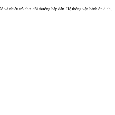
Số và nhiều trò chơi đổi thưởng hấp dẫn. Hệ thống vận hành ổn định,