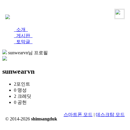
로그인
가입
소개
게시판
토막글
sunwearvn님 프로필
sunwearvn
2
포인트
0
명성
2
크레딧
0
공헌
스마트폰 모드
|
데스크탑 모드
© 2014-2026
shimsangduk