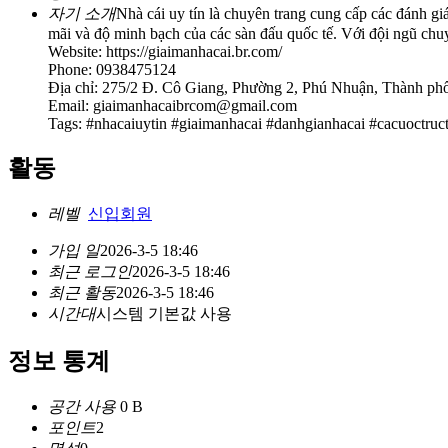
자기 소개
Nhà cái uy tín là chuyên trang cung cấp các đánh gi
mãi và độ minh bạch của các sàn đấu quốc tế. Với đội ngũ chuy
Website: https://giaimanhacai.br.com/
Phone: 0938475124
Địa chỉ: 275/2 Đ. Cô Giang, Phường 2, Phú Nhuận, Thành ph
Email: giaimanhacaibrcom@gmail.com
Tags: #nhacaiuytin #giaimanhacai #danhgianhacai #cacuoctruc
활동
레벨
신입회원
가입 일
2026-3-5 18:46
최근 로그인
2026-3-5 18:46
최근 활동
2026-3-5 18:46
시간대
시스템 기본값 사용
정보 통계
공간 사용
0 B
포인트
2