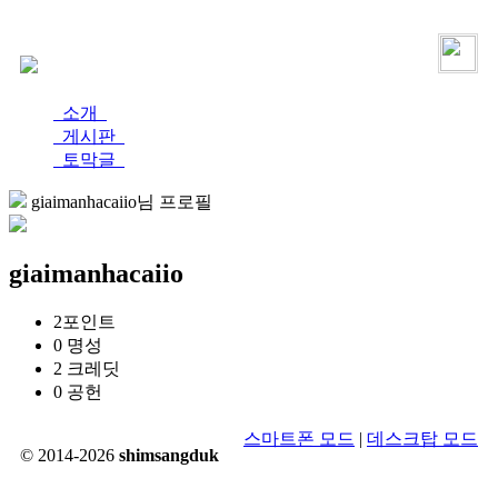
로그인
가입
소개
게시판
토막글
giaimanhacaiio님 프로필
giaimanhacaiio
2
포인트
0
명성
2
크레딧
0
공헌
스마트폰 모드
|
데스크탑 모드
© 2014-2026
shimsangduk