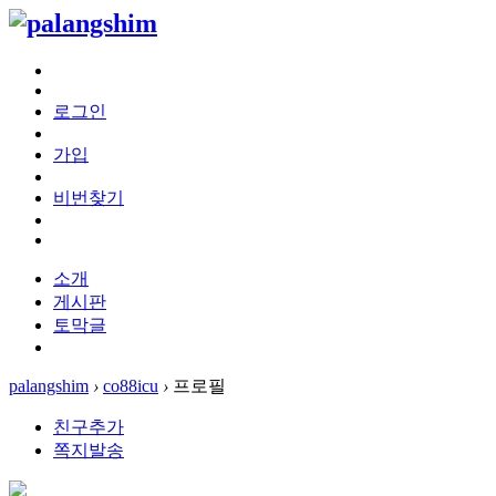
로그인
가입
비번찾기
소개
게시판
토막글
palangshim
›
co88icu
›
프로필
친구추가
쪽지발송