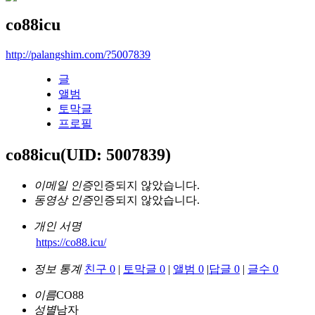
co88icu
http://palangshim.com/?5007839
글
앨범
토막글
프로필
co88icu
(UID: 5007839)
이메일 인증
인증되지 않았습니다.
동영상 인증
인증되지 않았습니다.
개인 서명
https://co88.icu/
정보 통계
친구 0
|
토막글 0
|
앨범 0
|
답글 0
|
글수 0
이름
CO88
성별
남자