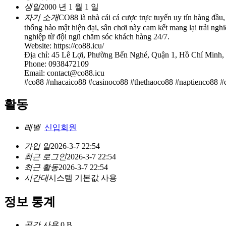
생일
2000 년 1 월 1 일
자기 소개
CO88 là nhà cái cá cược trực tuyến uy tín hàng đầu,
thống bảo mật hiện đại, sân chơi này cam kết mang lại trải ng
nghiệp từ đội ngũ chăm sóc khách hàng 24/7.
Website: https://co88.icu/
Địa chỉ: 45 Lê Lợi, Phường Bến Nghé, Quận 1, Hồ Chí Minh,
Phone: 0938472109
Email: contact@co88.icu
#co88 #nhacaico88 #casinoco88 #thethaoco88 #naptienco88 #
활동
레벨
신입회원
가입 일
2026-3-7 22:54
최근 로그인
2026-3-7 22:54
최근 활동
2026-3-7 22:54
시간대
시스템 기본값 사용
정보 통계
공간 사용
0 B