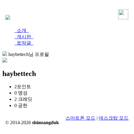
로그인
가입
소개
게시판
토막글
haybettech님 프로필
haybettech
2
포인트
0
명성
2
크레딧
0
공헌
스마트폰 모드
|
데스크탑 모드
© 2014-2026
shimsangduk