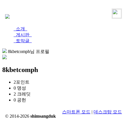
로그인
가입
소개
게시판
토막글
8kbetcomph님 프로필
8kbetcomph
2
포인트
0
명성
2
크레딧
0
공헌
스마트폰 모드
|
데스크탑 모드
© 2014-2026
shimsangduk