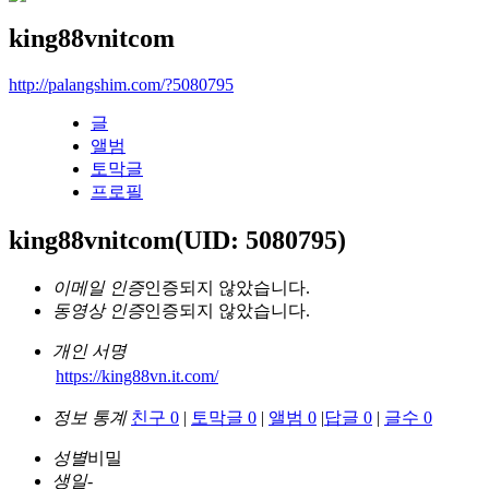
king88vnitcom
http://palangshim.com/?5080795
글
앨범
토막글
프로필
king88vnitcom
(UID: 5080795)
이메일 인증
인증되지 않았습니다.
동영상 인증
인증되지 않았습니다.
개인 서명
https://king88vn.it.com/
정보 통계
친구 0
|
토막글 0
|
앨범 0
|
답글 0
|
글수 0
성별
비밀
생일
-