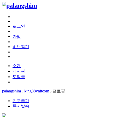
로그인
가입
비번찾기
소개
게시판
토막글
palangshim
›
king88vnitcom
›
프로필
친구추가
쪽지발송