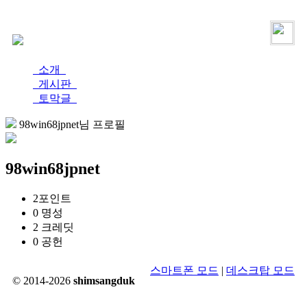
로그인
가입
소개
게시판
토막글
98win68jpnet님 프로필
98win68jpnet
2
포인트
0
명성
2
크레딧
0
공헌
스마트폰 모드
|
데스크탑 모드
© 2014-2026
shimsangduk