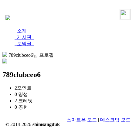
로그인
가입
소개
게시판
토막글
789clubceo6님 프로필
789clubceo6
2
포인트
0
명성
2
크레딧
0
공헌
스마트폰 모드
|
데스크탑 모드
© 2014-2026
shimsangduk