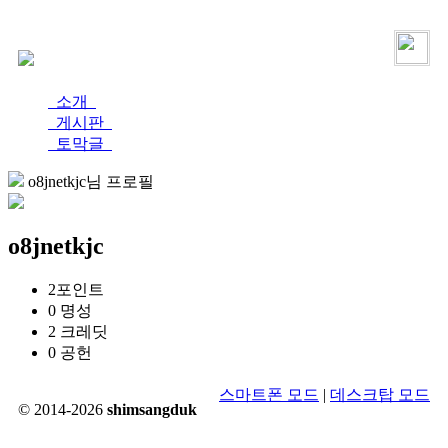
로그인
가입
소개
게시판
토막글
o8jnetkjc님 프로필
o8jnetkjc
2
포인트
0
명성
2
크레딧
0
공헌
스마트폰 모드
|
데스크탑 모드
© 2014-2026
shimsangduk