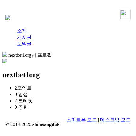
로그인
가입
소개
게시판
토막글
nextbet1org님 프로필
nextbet1org
2
포인트
0
명성
2
크레딧
0
공헌
스마트폰 모드
|
데스크탑 모드
© 2014-2026
shimsangduk