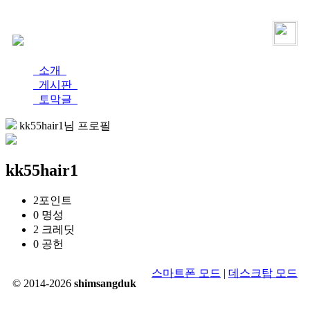
로그인
가입
소개
게시판
토막글
kk55hair1님 프로필
kk55hair1
2
포인트
0
명성
2
크레딧
0
공헌
스마트폰 모드
|
데스크탑 모드
© 2014-2026
shimsangduk