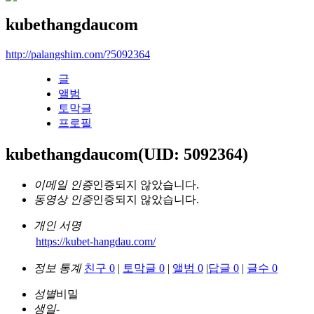
kubethangdaucom
http://palangshim.com/?5092364
글
앨범
토막글
프로필
kubethangdaucom
(UID: 5092364)
이메일 인증
인증되지 않았습니다.
동영상 인증
인증되지 않았습니다.
개인 서명
https://kubet-hangdau.com/
정보 통계
친구 0
|
토막글 0
|
앨범 0
|
답글 0
|
글수 0
성별
비밀
생일
-