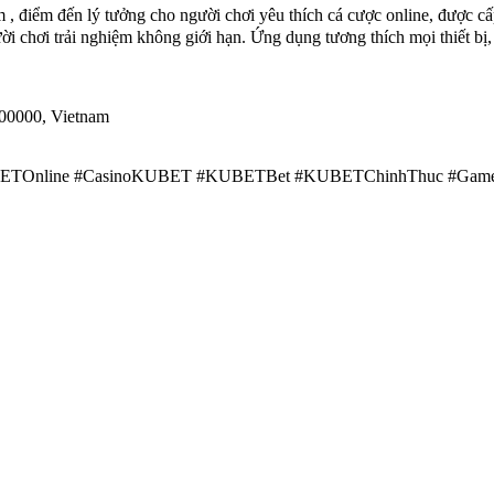
điểm đến lý tưởng cho người chơi yêu thích cá cược online, được c
 người chơi trải nghiệm không giới hạn. Ứng dụng tương thích mọi thiết
00000, Vietnam
BETOnline #CasinoKUBET #KUBETBet #KUBETChinhThuc #Ga