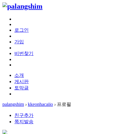
로그인
가입
비번찾기
소개
게시판
토막글
palangshim
›
kkeonhacaiio
›
프로필
친구추가
쪽지발송