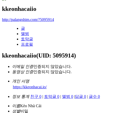
kkeonhacaiio
http://palangshim.com/?5095914
글
앨범
토막글
프로필
kkeonhacaiio
(UID: 5095914)
이메일 인증
인증되지 않았습니다.
동영상 인증
인증되지 않았습니다.
개인 서명
https://kkeonhacai.io/
정보 통계
친구 0
|
토막글 0
|
앨범 0
|
답글 0
|
글수 0
이름
Kèo Nhà Cái
성별
비밀