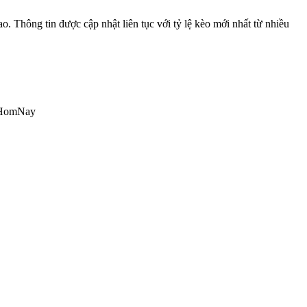
Thông tin được cập nhật liên tục với tỷ lệ kèo mới nhất từ nhiều
aHomNay