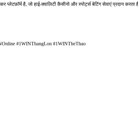
प्लेटफ़ॉर्म है, जो हाई-क्वालिटी कैसीनो और स्पोर्ट्स बेटिंग सेवाएं प्रदान करता ह
INOnline #1WINThangLon #1WINTheThao