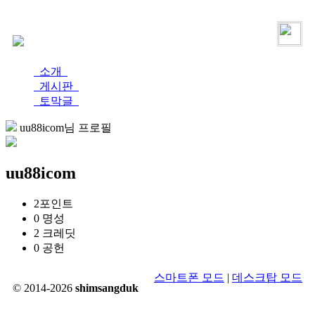
로그인
가입
소개
게시판
토막글
uu88icom님 프로필
uu88icom
2
포인트
0
명성
2
크레딧
0
공헌
스마트폰 모드
|
데스크탑 모드
© 2014-2026
shimsangduk