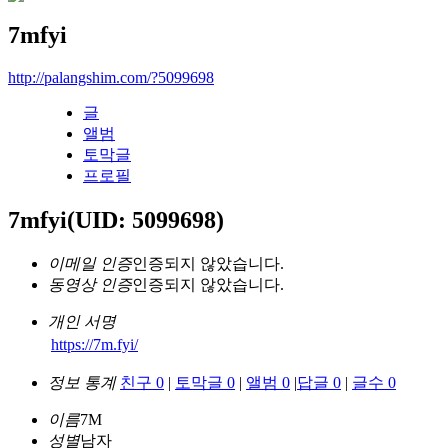
7mfyi
http://palangshim.com/?5099698
글
앨범
토막글
프로필
7mfyi
(UID: 5099698)
이메일 인증
인증되지 않았습니다.
동영상 인증
인증되지 않았습니다.
개인 서명
https://7m.fyi/
정보 통계
친구 0
|
토막글 0
|
앨범 0
|
답글 0
|
글수 0
이름
7M
성별
남자