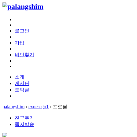
로그인
가입
비번찾기
소개
게시판
토막글
palangshim
›
exnessgo1
›
프로필
친구추가
쪽지발송