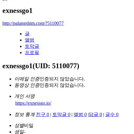
exnessgo1
http://palangshim.com/?5110077
글
앨범
토막글
프로필
exnessgo1
(UID: 5110077)
이메일 인증
인증되지 않았습니다.
동영상 인증
인증되지 않았습니다.
개인 서명
https://exnessgo.io/
정보 통계
친구 0
|
토막글 0
|
앨범 0
|
답글 0
|
글수 0
성별
비밀
생일
-