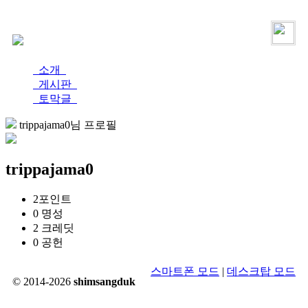
로그인
가입
소개
게시판
토막글
trippajama0님 프로필
trippajama0
2
포인트
0
명성
2
크레딧
0
공헌
스마트폰 모드
|
데스크탑 모드
© 2014-2026
shimsangduk