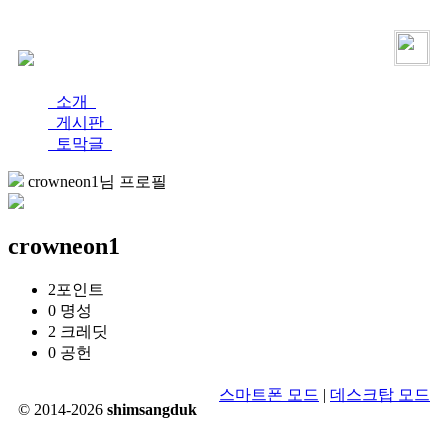
로그인
가입
소개
게시판
토막글
crowneon1님 프로필
crowneon1
2
포인트
0
명성
2
크레딧
0
공헌
스마트폰 모드
|
데스크탑 모드
© 2014-2026
shimsangduk