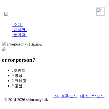
로그인
가입
소개
게시판
토막글
errorperson7님 프로필
errorperson7
2
포인트
0
명성
2
크레딧
0
공헌
스마트폰 모드
|
데스크탑 모드
© 2014-2026
shimsangduk