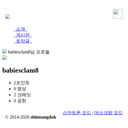
로그인
가입
소개
게시판
토막글
babiesclam8님 프로필
babiesclam8
2
포인트
0
명성
2
크레딧
0
공헌
스마트폰 모드
|
데스크탑 모드
© 2014-2026
shimsangduk