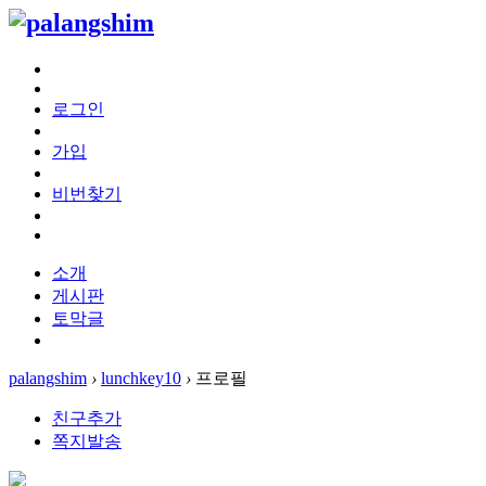
로그인
가입
비번찾기
소개
게시판
토막글
palangshim
›
lunchkey10
›
프로필
친구추가
쪽지발송