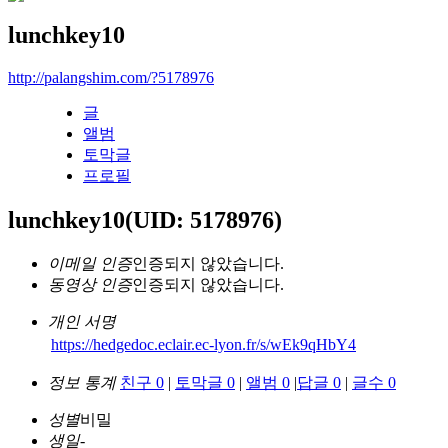
lunchkey10
http://palangshim.com/?5178976
글
앨범
토막글
프로필
lunchkey10
(UID: 5178976)
이메일 인증
인증되지 않았습니다.
동영상 인증
인증되지 않았습니다.
개인 서명
https://hedgedoc.eclair.ec-lyon.fr/s/wEk9qHbY4
정보 통계
친구 0
|
토막글 0
|
앨범 0
|
답글 0
|
글수 0
성별
비밀
생일
-