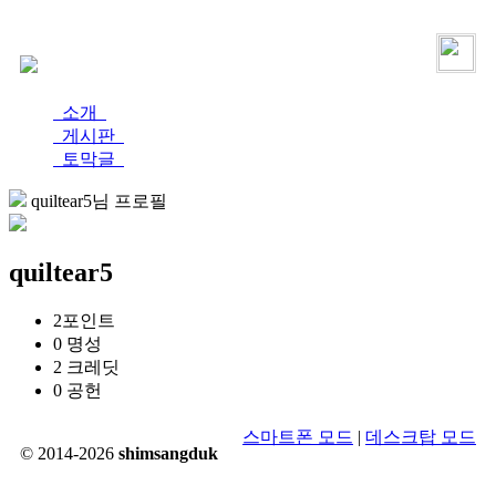
로그인
가입
소개
게시판
토막글
quiltear5님 프로필
quiltear5
2
포인트
0
명성
2
크레딧
0
공헌
스마트폰 모드
|
데스크탑 모드
© 2014-2026
shimsangduk