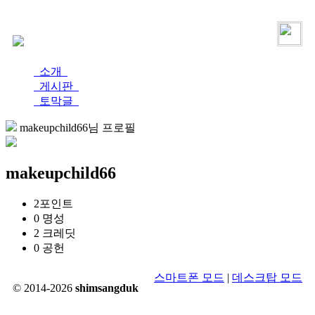
로그인
가입
소개
게시판
토막글
makeupchild66님 프로필
makeupchild66
2
포인트
0
명성
2
크레딧
0
공헌
스마트폰 모드
|
데스크탑 모드
© 2014-2026
shimsangduk