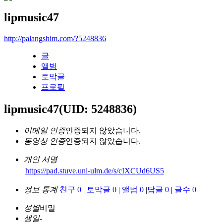
lipmusic47
http://palangshim.com/?5248836
글
앨범
토막글
프로필
lipmusic47
(UID: 5248836)
이메일 인증
인증되지 않았습니다.
동영상 인증
인증되지 않았습니다.
개인 서명
https://pad.stuve.uni-ulm.de/s/cIXCUd6US5
정보 통계
친구 0
|
토막글 0
|
앨범 0
|
답글 0
|
글수 0
성별
비밀
생일
-