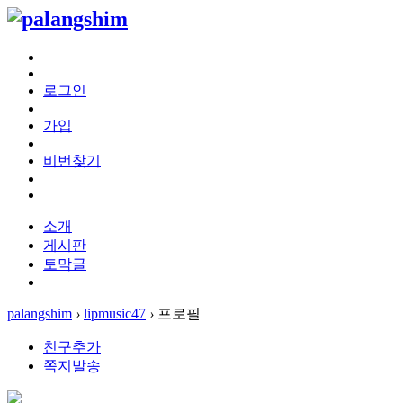
로그인
가입
비번찾기
소개
게시판
토막글
palangshim
›
lipmusic47
›
프로필
친구추가
쪽지발송