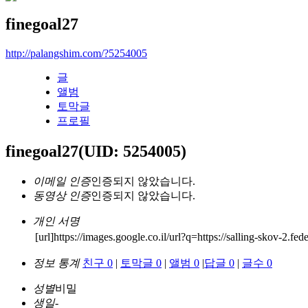
finegoal27
http://palangshim.com/?5254005
글
앨범
토막글
프로필
finegoal27
(UID: 5254005)
이메일 인증
인증되지 않았습니다.
동영상 인증
인증되지 않았습니다.
개인 서명
[url]https://images.google.co.il/url?q=https://salling-skov-2.fed
정보 통계
친구 0
|
토막글 0
|
앨범 0
|
답글 0
|
글수 0
성별
비밀
생일
-