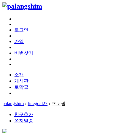
로그인
가입
비번찾기
소개
게시판
토막글
palangshim
›
finegoal27
›
프로필
친구추가
쪽지발송