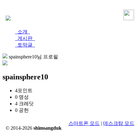
로그인
가입
소개
게시판
토막글
spainsphere10님 프로필
spainsphere10
4
포인트
0
명성
4
크레딧
0
공헌
스마트폰 모드
|
데스크탑 모드
© 2014-2026
shimsangduk