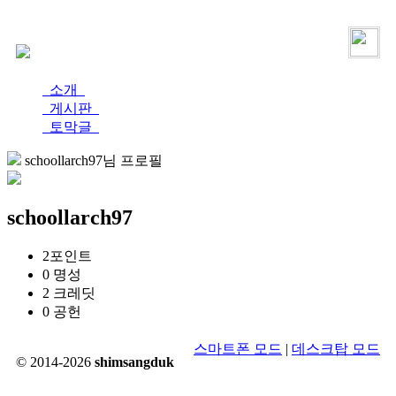
로그인
가입
소개
게시판
토막글
schoollarch97님 프로필
schoollarch97
2
포인트
0
명성
2
크레딧
0
공헌
스마트폰 모드
|
데스크탑 모드
© 2014-2026
shimsangduk